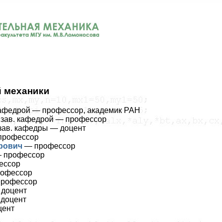
 механики
 кафедрой — профессор, академик РАН
. зав. кафедрой — профессор
. зав. кафедры — доцент
профессор
рович
— профессор
 профессор
ессор
офессор
рофессор
доцент
доцент
цент