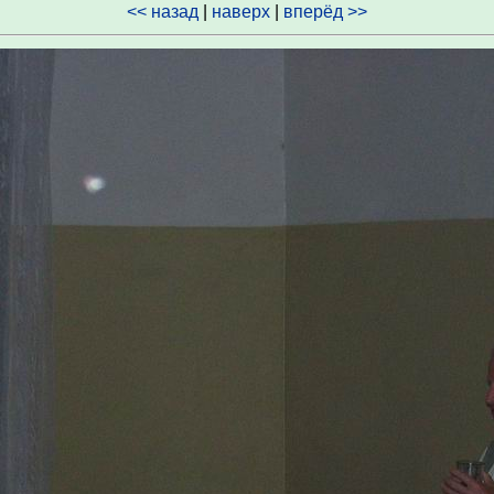
<< назад
|
наверх
|
вперёд >>