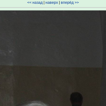
<< назад
|
наверх
|
вперёд >>