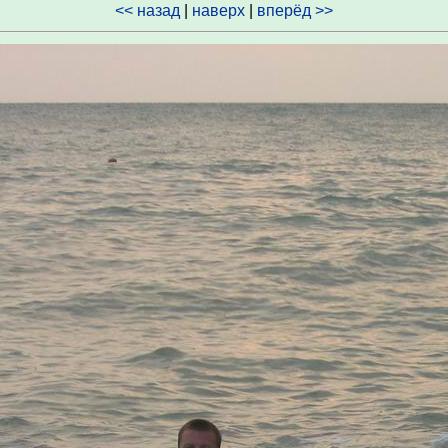
<< назад
|
наверх
|
вперёд >>